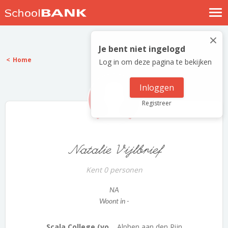
Nostalgische verhalen
×
Log in
Je bent niet ingelogd
Home
Log in om deze pagina te bekijken
Meld je gratis aan
Help
Inloggen
Registreer
Natalie Vijlbrief
Kent 0 personen
NA
Woont in -
Scala College (vo...
Alphen aan den Rijn