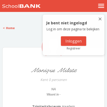
Nostalgische verhalen
×
Log in
Je bent niet ingelogd
Home
Log in om deze pagina te bekijken
Meld je gratis aan
Help
Inloggen
Registreer
Monique Milatz
Kent 0 personen
NA
Woont in -
Triniteitslyceum
Haarlem