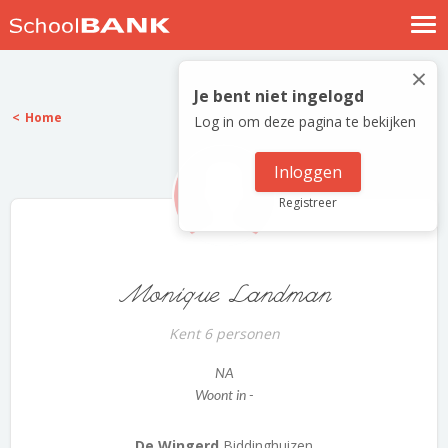
Nostalgische verhalen
×
Log in
Je bent niet ingelogd
Home
Log in om deze pagina te bekijken
Meld je gratis aan
Help
Inloggen
Registreer
Monique Landman
Kent 6 personen
NA
Woont in -
De Wingerd
Biddinghuizen