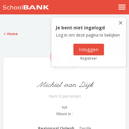
Nostalgische verhalen
×
Log in
Je bent niet ingelogd
Home
Log in om deze pagina te bekijken
Meld je gratis aan
Help
Inloggen
Registreer
Michiel van Dijk
Kent 0 personen
NA
Woont in -
Regionaal Opleidi...
Zwolle