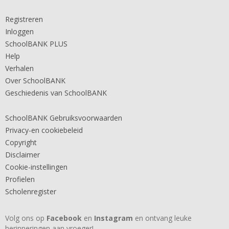
Registreren
Inloggen
SchoolBANK PLUS
Help
Verhalen
Over SchoolBANK
Geschiedenis van SchoolBANK
SchoolBANK Gebruiksvoorwaarden
Privacy-en cookiebeleid
Copyright
Disclaimer
Cookie-instellingen
Profielen
Scholenregister
Volg ons op
Facebook
en
Instagram
en ontvang leuke
herinneringen aan vroeger!