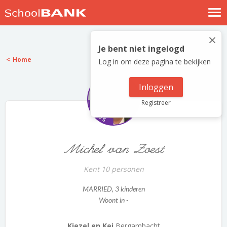
Nostalgische verhalen
×
Log in
Je bent niet ingelogd
Home
Log in om deze pagina te bekijken
Meld je gratis aan
Help
Inloggen
Registreer
Michel van Zoest
Kent 10 personen
MARRIED
, 3 kinderen
Woont in -
Kiezel en Kei
Bergambacht