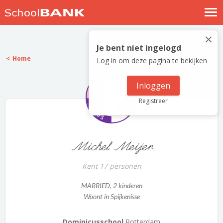
Nostalgische verhalen
×
Log in
Je bent niet ingelogd
Home
Log in om deze pagina te bekijken
Meld je gratis aan
Help
Inloggen
Registreer
Michel Meijer
Kent 17 personen
MARRIED
, 2 kinderen
Woont in Spijkenisse
Dominicusschool
Rotterdam