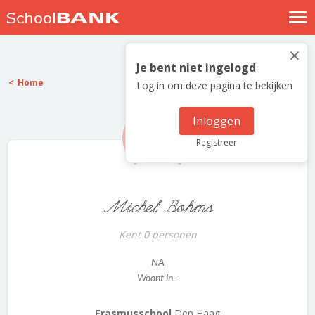
Nostalgische verhalen
×
Log in
Je bent niet ingelogd
Home
Log in om deze pagina te bekijken
Meld je gratis aan
Help
Inloggen
Registreer
Michel Bohms
Kent 0 personen
NA
Woont in -
Erasmusschool
Den Haag