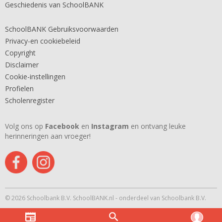
Geschiedenis van SchoolBANK
SchoolBANK Gebruiksvoorwaarden
Privacy-en cookiebeleid
Copyright
Disclaimer
Cookie-instellingen
Profielen
Scholenregister
Volg ons op
Facebook
en
Instagram
en ontvang leuke
herinneringen aan vroeger!
© 2026 Schoolbank B.V. SchoolBANK.nl - onderdeel van Schoolbank B.V.