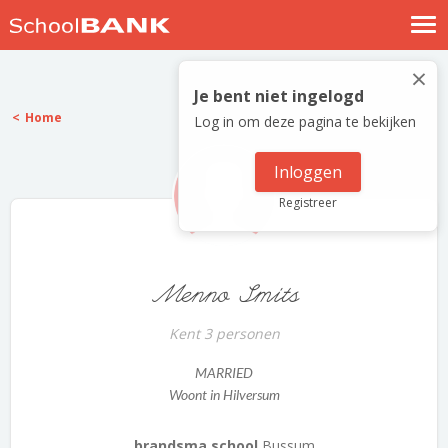
Nostalgische verhalen
×
Log in
Je bent niet ingelogd
Home
Log in om deze pagina te bekijken
Meld je gratis aan
Help
Inloggen
Registreer
Menno Smits
Kent 3 personen
MARRIED
Woont in Hilversum
brandsma school
Bussum