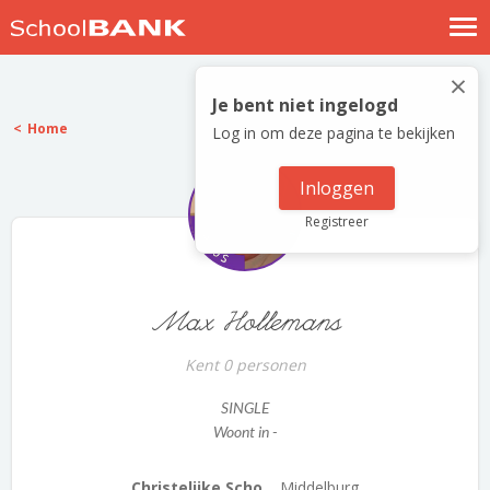
Nostalgische verhalen
×
Log in
Je bent niet ingelogd
Home
Log in om deze pagina te bekijken
Meld je gratis aan
Help
Inloggen
Registreer
Max Hollemans
Kent 0 personen
SINGLE
Woont in -
Christelijke Scho...
Middelburg