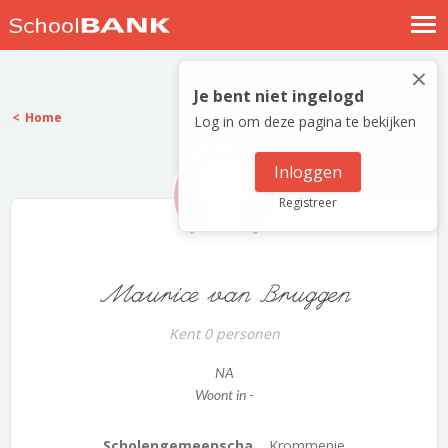
Nostalgische verhalen
×
Log in
Je bent niet ingelogd
Home
Log in om deze pagina te bekijken
Meld je gratis aan
Help
Inloggen
Registreer
Maurice van Bruggen
Kent 0 personen
NA
Woont in -
Scholengemeenscha...
Krommenie