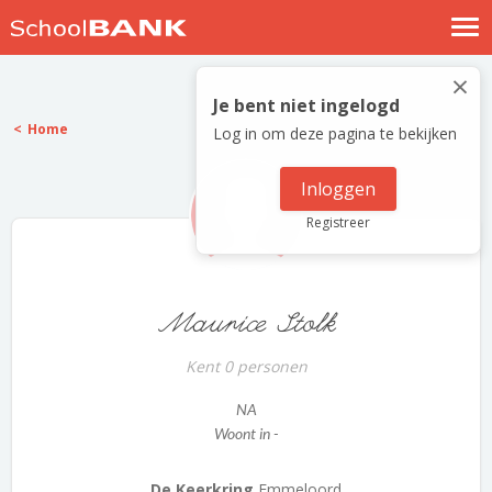
Nostalgische verhalen
×
Log in
Je bent niet ingelogd
Home
Log in om deze pagina te bekijken
Meld je gratis aan
Help
Inloggen
Registreer
Maurice Stolk
Kent 0 personen
NA
Woont in -
De Keerkring
Emmeloord