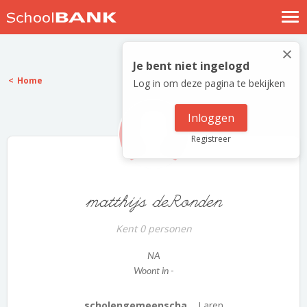
Nostalgische verhalen
×
Log in
Je bent niet ingelogd
Home
Log in om deze pagina te bekijken
Meld je gratis aan
Help
Inloggen
Registreer
matthijs deRonden
Kent 0 personen
NA
Woont in -
scholengemeenscha...
Laren