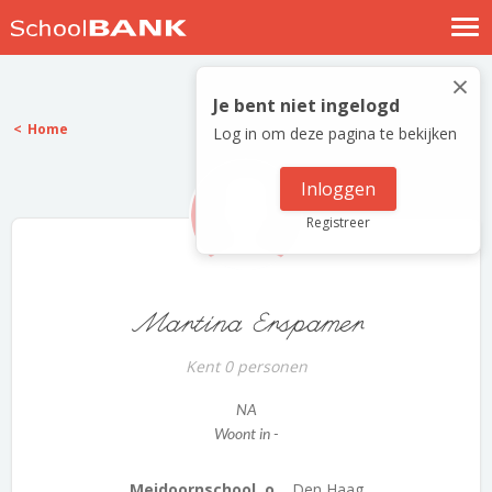
Nostalgische verhalen
×
Log in
Je bent niet ingelogd
Home
Log in om deze pagina te bekijken
Meld je gratis aan
Help
Inloggen
Registreer
Martina Erspamer
Kent 0 personen
NA
Woont in -
Meidoornschool, o...
Den Haag