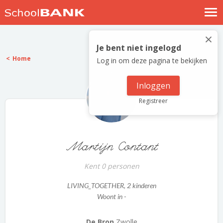
Nostalgische verhalen
×
Log in
Je bent niet ingelogd
Home
Log in om deze pagina te bekijken
Meld je gratis aan
Help
Inloggen
Registreer
Martijn Contant
Kent 0 personen
LIVING_TOGETHER
, 2 kinderen
Woont in -
De Bron
Zwolle