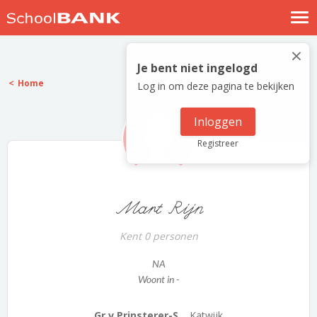
Nostalgische verhalen
×
Log in
Je bent niet ingelogd
Home
Log in om deze pagina te bekijken
Meld je gratis aan
Help
Inloggen
Registreer
Mart Rijn
Kent 0 personen
NA
Woont in -
Gr v Prinsterer-S...
Katwijk