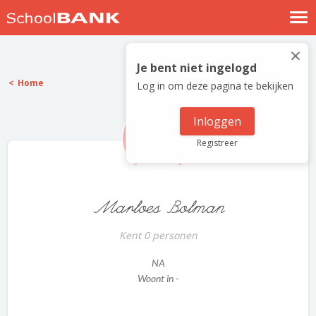
Nostalgische verhalen
×
Log in
Je bent niet ingelogd
Home
Log in om deze pagina te bekijken
Meld je gratis aan
Help
Inloggen
Registreer
Marloes Bolman
Kent 0 personen
NA
Woont in -