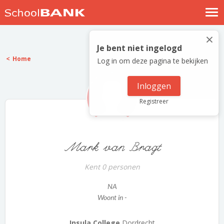
Nostalgische verhalen
×
Log in
Je bent niet ingelogd
Home
Log in om deze pagina te bekijken
Meld je gratis aan
Help
Inloggen
Registreer
Mark van Bragt
Kent 0 personen
NA
Woont in -
Insula College
Dordrecht