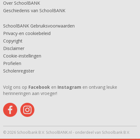
Over SchoolBANK
Geschiedenis van SchoolBANK
SchoolBANK Gebruiksvoorwaarden
Privacy-en cookiebeleid
Copyright
Disclaimer
Cookie-instellingen
Profielen
Scholenregister
Volg ons op
Facebook
en
Instagram
en ontvang leuke
herinneringen aan vroeger!
© 2026 Schoolbank B.V. SchoolBANK.nl - onderdeel van Schoolbank B.V.