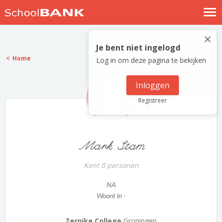
Nostalgische verhalen
×
Log in
Je bent niet ingelogd
Home
Log in om deze pagina te bekijken
Meld je gratis aan
Help
Inloggen
Registreer
Mark Stam
Kent 0 personen
NA
Woont in -
Zernike College
Groningen