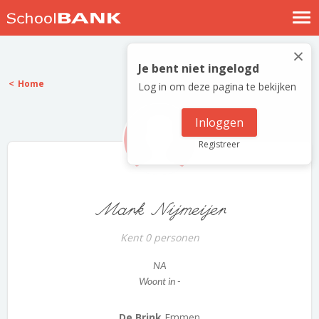
Nostalgische verhalen
×
Log in
Je bent niet ingelogd
Home
Log in om deze pagina te bekijken
Meld je gratis aan
Help
Inloggen
Registreer
Mark Nijmeijer
Kent 0 personen
NA
Woont in -
De Brink
Emmen