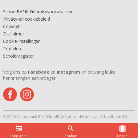
SchoolBANK Gebruiksvoorwaarden
Privacy-en cookiebeleid
Copyright
Disclaimer
Cookie-instellingen
Profielen
Scholenregister
Volg ons op
Facebook
en
Instagram
en ontvang leuke
herinneringen aan vroeger!
© 2026 Schoolbank B.V. SchoolBANK.nl - onderdeel van Schoolbank B.V.
Toen en nu
Zoeken
Log in