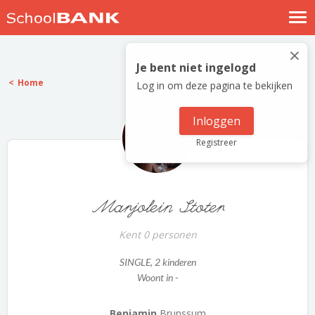
Nostalgische verhalen
×
Log in
Je bent niet ingelogd
Home
Log in om deze pagina te bekijken
Meld je gratis aan
Help
Inloggen
Registreer
Marjolein Stoter
Kent 0 personen
SINGLE
, 2 kinderen
Woont in -
Benjamin
Brunssum