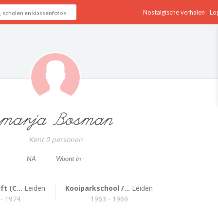
Nostalgische verhalen
Log
marja Bosman
Kent 0 personen
NA
Woont in -
ft (C...
Leiden
Kooiparkschool /...
Leiden
 - 1974
1963 - 1969