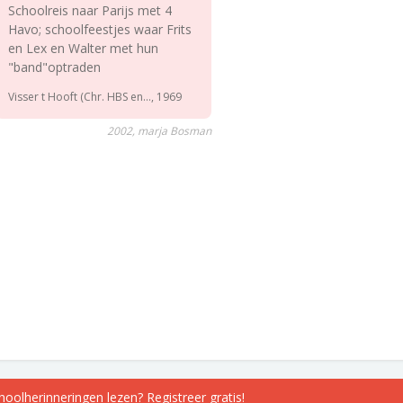
Schoolreis naar Parijs met 4
Havo; schoolfeestjes waar Frits
en Lex en Walter met hun
"band"optraden
Visser t Hooft (Chr. HBS en..., 1969
2002, marja Bosman
choolherinneringen lezen? Registreer gratis!