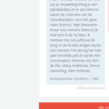
(op je verjaardag kreeg je een
bijbelplaatje) en in zijn kantoor
waren de controles van de
schooltandarts voor het open
raam (horror). Mijn favouriete
leraar was meester Bekooij (ik
had hem in de 5e klas). Ik
herinner mij ook Juffrouw de
Jong. In de 6e klas kregen wij les
van meester Pot (droeg het hele
jaar hetzelfde pak en sprak met
consumptie). Herinner mij Wim
de Wit, Marja Hollebeek, Simon
Hamerling, Wim Hofman)
Kooiparkschool / Gereform..., 1963
2004, marja Bosman
Alle s