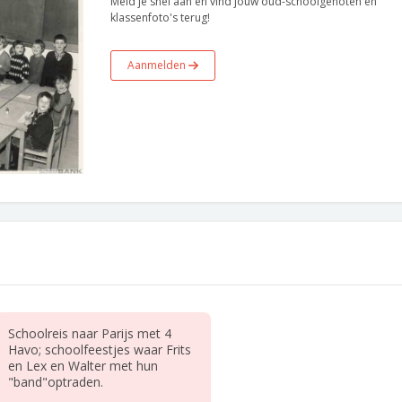
Meld je snel aan en vind jouw oud-schoolgenoten en
klassenfoto's terug!
Aanmelden
Schoolreis naar Parijs met 4
Havo; schoolfeestjes waar Frits
en Lex en Walter met hun
"band"optraden.