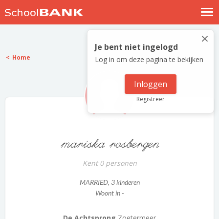
Nostalgische verhalen
×
Log in
Je bent niet ingelogd
Home
Log in om deze pagina te bekijken
Meld je gratis aan
Help
Inloggen
Registreer
mariska rosbergen
Kent 0 personen
MARRIED
, 3 kinderen
Woont in -
De Achtsprong
Zoetermeer