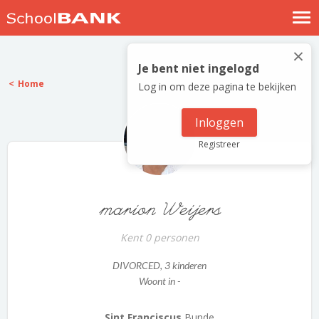
Nostalgische verhalen
×
Log in
Je bent niet ingelogd
Home
Log in om deze pagina te bekijken
Meld je gratis aan
Help
Inloggen
Registreer
marion Weijers
Kent 0 personen
DIVORCED
, 3 kinderen
Woont in -
Sint Franciscus
Bunde