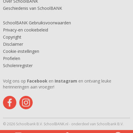
Over SchoolBANK
Geschiedenis van SchoolBANK
SchoolBANK Gebruiksvoorwaarden
Privacy-en cookiebeleid
Copyright
Disclaimer
Cookie-instellingen
Profielen
Scholenregister
Volg ons op
Facebook
en
Instagram
en ontvang leuke
herinneringen aan vroeger!
© 2026 Schoolbank B.V. SchoolBANK.nl - onderdeel van Schoolbank B.V.