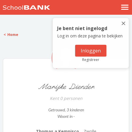
Nostalgische verhalen
×
Log in
Je bent niet ingelogd
Home
Log in om deze pagina te bekijken
Meld je gratis aan
Help
Inloggen
Registreer
Marijke Diender
Kent 0 personen
Getrouwd
, 3 kinderen
Woont in -
Thomas a Kempisco...
Zwolle