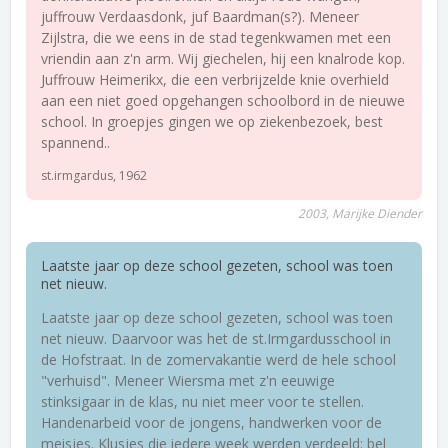
juffrouw Verdaasdonk, juf Baardman(s?). Meneer
Zijlstra, die we eens in de stad tegenkwamen met een
vriendin aan z'n arm. Wij giechelen, hij een knalrode kop.
Juffrouw Heimerikx, die een verbrijzelde knie overhield
aan een niet goed opgehangen schoolbord in de nieuwe
school. In groepjes gingen we op ziekenbezoek, best
spannend..
st.irmgardus, 1962
2003, Marijke Diender
Laatste jaar op deze school gezeten, school was toen
net nieuw.
Laatste jaar op deze school gezeten, school was toen
net nieuw. Daarvoor was het de st.Irmgardusschool in
de Hofstraat. In de zomervakantie werd de hele school
"verhuisd". Meneer Wiersma met z'n eeuwige
stinksigaar in de klas, nu niet meer voor te stellen.
Handenarbeid voor de jongens, handwerken voor de
meisjes. Klusjes die iedere week werden verdeeld: bel