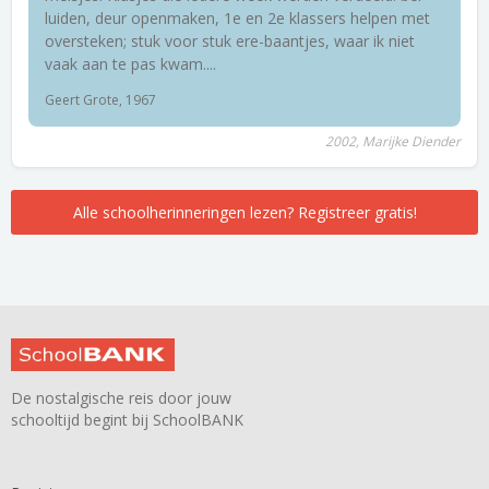
luiden, deur openmaken, 1e en 2e klassers helpen met
oversteken; stuk voor stuk ere-baantjes, waar ik niet
vaak aan te pas kwam....
Geert Grote, 1967
2002, Marijke Diender
Alle schoolherinneringen lezen? Registreer gratis!
De nostalgische reis door jouw
schooltijd begint bij SchoolBANK