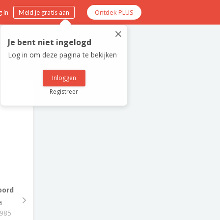
Ontdek PLUS
 in
Meld je gratis aan
×
Je bent niet ingelogd
Log in om deze pagina te bekijken
Inloggen
Registreer
oord
a
1985