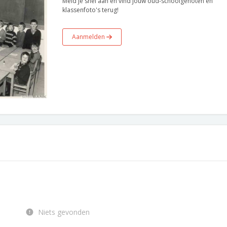
Meld je snel aan en vind jouw oud-schoolgenoten en
klassenfoto's terug!
Aanmelden
Niets gevonden