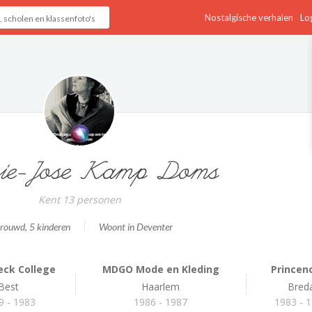
Nostalgische verhalen
Log
e-Jose Kamp Doms
Kent 13 personen
trouwd
, 5 kinderen
Woont in Deventer
eck College
MDGO Mode en Kleding
Princen
Best
Haarlem
Bred
9 - 1983
1986 - 1987
1983 - 