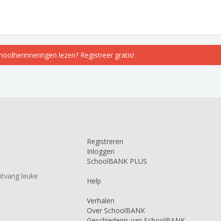
choolherinneringen lezen? Registreer gratis!
Registreren
Inloggen
SchoolBANK PLUS
tvang leuke
Help
Verhalen
Over SchoolBANK
Geschiedenis van SchoolBANK