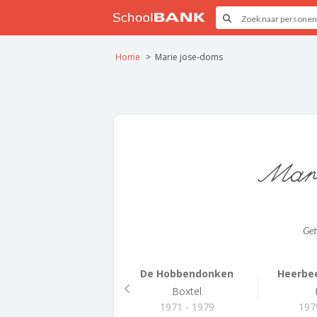
Home
Marie jose-doms
Mari
Ge
De Hobbendonken
Heerbe
Boxtel
1971 - 1979
197