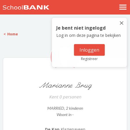
Nostalgische verhalen
×
Log in
Je bent niet ingelogd
Home
Log in om deze pagina te bekijken
Meld je gratis aan
Help
Inloggen
Registreer
Marianne Brug
Kent 0 personen
MARRIED
, 2 kinderen
Woont in -
De Kap
Klazienaveen