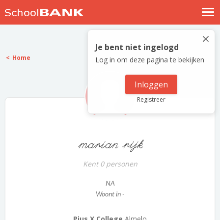
Nostalgische verhalen
×
Log in
Je bent niet ingelogd
Home
Log in om deze pagina te bekijken
Meld je gratis aan
Help
Inloggen
Registreer
marian rijk
Kent 0 personen
NA
Woont in -
Pius X College
Almelo