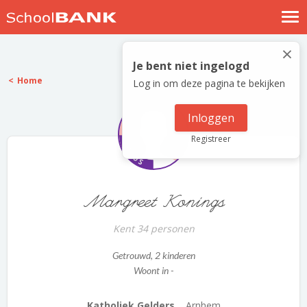
Nostalgische verhalen
×
Log in
Je bent niet ingelogd
Home
Log in om deze pagina te bekijken
Meld je gratis aan
Help
Inloggen
Registreer
Margreet Konings
Kent 34 personen
Getrouwd
, 2 kinderen
Woont in -
Katholiek Gelders...
Arnhem