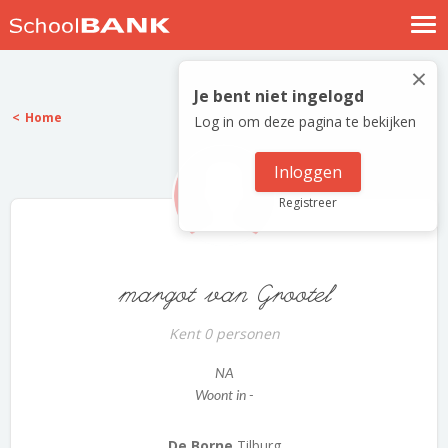
Nostalgische verhalen
×
Log in
Je bent niet ingelogd
Home
Log in om deze pagina te bekijken
Meld je gratis aan
Help
Inloggen
Registreer
margot van Grootel
Kent 0 personen
NA
Woont in -
De Borne
Tilburg