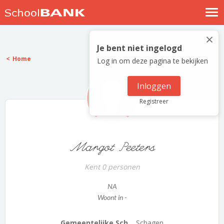
Nostalgische verhalen
×
Log in
Je bent niet ingelogd
Home
Log in om deze pagina te bekijken
Meld je gratis aan
Help
Inloggen
Registreer
Margot Peeters
Kent 0 personen
NA
Woont in -
Gemeentelijke Sch...
Schagen