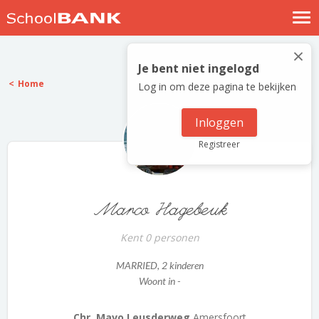
Nostalgische verhalen
×
Log in
Je bent niet ingelogd
Home
Log in om deze pagina te bekijken
Meld je gratis aan
Help
Inloggen
Registreer
Marco Hagebeuk
Kent 0 personen
MARRIED
, 2 kinderen
Woont in -
Chr. Mavo Leusderweg
Amersfoort