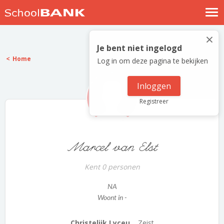
Nostalgische verhalen
×
Log in
Je bent niet ingelogd
Home
Log in om deze pagina te bekijken
Meld je gratis aan
Help
Inloggen
Registreer
Marcel van Elst
Kent 0 personen
NA
Woont in -
Christelijk Lyceu...
Zeist