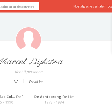
Nostalgische verhalen
Log
arcel Dijkstra
Kent 0 personen
NA
Woont in -
las Col...
Delft
De Achtsprong
De Lier
5 - 1990
1978 - 1984