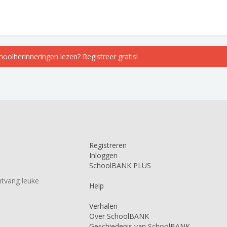
choolherinneringen lezen? Registreer gratis!
Registreren
Inloggen
SchoolBANK PLUS
tvang leuke
Help
Verhalen
Over SchoolBANK
Geschiedenis van SchoolBANK