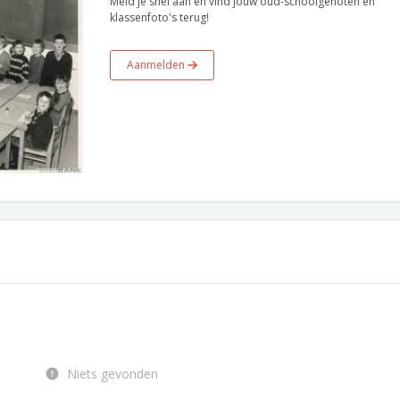
Meld je snel aan en vind jouw oud-schoolgenoten en
klassenfoto's terug!
Aanmelden
Niets gevonden