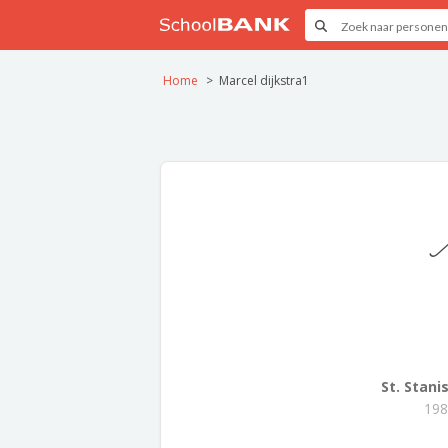
Home
Marcel dijkstra1
M
St. Stanis
198