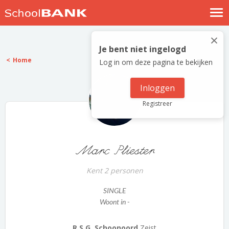
Nostalgische verhalen
×
Log in
Je bent niet ingelogd
Home
Log in om deze pagina te bekijken
Meld je gratis aan
Help
Inloggen
Registreer
Marc Pliester
Kent 2 personen
SINGLE
Woont in -
R.S.G. Schoonoord
Zeist