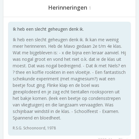
Herinneringen
1
Ik heb een slecht geheugen denk ik.
Ik heb een slecht geheugen denk ik. Ik kan me weinig
meer herinneren. Heb de Mavo gedaan 2e t/m 4e klas.
Wat me bijgebleven is: - x die bijna een leraar aanviel. Hij
was nogal groot en vond het niet o.k. dat ie de klas uit
moest. Dat was nogal bedreigend. - Dat ik met Niels? en
? thee en koffie rookten in een vloeitje. - Een fantastisch
scheikunde experiment (met magnesium?) wat een
beetje fout ging. Flinke klap en de boel was
geexplodeerd en je zag echt tientallen rooksporen uit
het bakje komen. (leek een beetje op condensstrepen
van vliegtuigen) en die langzaam vervaagden. Was
schijnbaar windstil in de klas. - Schoolfeest - Examen.
Spannend en bloedheet.
R.S.G. Schoonoord, 1978