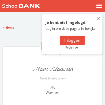
Nostalgische verhalen
×
Log in
Je bent niet ingelogd
Home
Log in om deze pagina te bekijken
Meld je gratis aan
Help
Inloggen
Registreer
Marc Klaassen
Kent 0 personen
NA
Woont in -