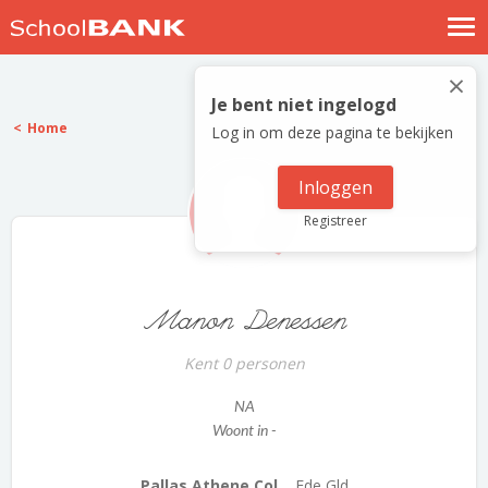
Nostalgische verhalen
×
Log in
Je bent niet ingelogd
Home
Log in om deze pagina te bekijken
Meld je gratis aan
Help
Inloggen
Registreer
Manon Denessen
Kent 0 personen
NA
Woont in -
Pallas Athene Col...
Ede Gld