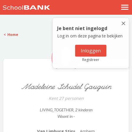
Nostalgische verhalen
×
Log in
Je bent niet ingelogd
Home
Log in om deze pagina te bekijken
Meld je gratis aan
Help
Inloggen
Registreer
Madeleine Schudel Gauguin
Kent 27 personen
LIVING_TOGETHER
, 2 kinderen
Woont in -
Van Limburg Stiru...
Arnhem