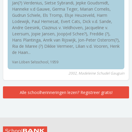
Jan(?) Verdenius, Sietse Sybrandi, Jepke Goudsmidt,
Hanneke v.d Gauwe, Germa Teger, Marian Cornelis,
Gudrun Schiele, Els Tromp, Elsje Heuzeveld, Harm
Lodewijk, Paul Hemesat, Evert Cats, Dick v.d. Sande,
Andre Geesink, Clazinus v. Veldhoven, Jacqueline v.
Leersum, Jopie Jansen, Joop(vd Schee?), Freddie (?),
Hans Plantinga, Anrik van Rijswijk, Jon-Peter Osterom(?),
Ria de Maree (?) Dikkie Vermeer, Lilian v.d. Vooren, Henk
de Haan...
Van Löben Selsschool, 1959
2002, Madeleine Schudel Gauguin
Alle schoolherinneringen lezen? Registreer gratis!