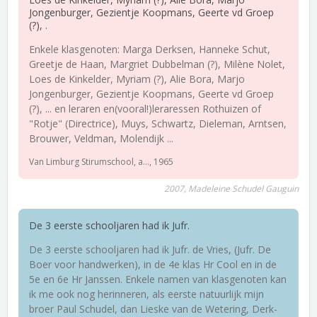
Jongenburger, Gezientje Koopmans, Geerte vd Groep
(?), .
Enkele klasgenoten: Marga Derksen, Hanneke Schut,
Greetje de Haan, Margriet Dubbelman (?), Milène Nolet,
Loes de Kinkelder, Myriam (?), Alie Bora, Marjo
Jongenburger, Gezientje Koopmans, Geerte vd Groep
(?), ... en leraren en(vooral!)leraressen Rothuizen of
"Rotje" (Directrice), Muys, Schwartz, Dieleman, Arntsen,
Brouwer, Veldman, Molendijk ...
Van Limburg Stirumschool, a..., 1965
2007, Madeleine Schudel Gauguin
De 3 eerste schooljaren had ik Jufr.
De 3 eerste schooljaren had ik Jufr. de Vries, (Jufr. De
Boer voor handwerken), in de 4e klas Hr Cool en in de
5e en 6e Hr Janssen. Enkele namen van klasgenoten kan
ik me ook nog herinneren, als eerste natuurlijk mijn
broer Paul Schudel, dan Lieske van de Wetering, Derk-