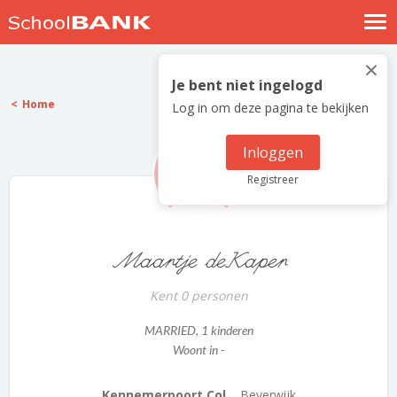
Nostalgische verhalen
×
Log in
Je bent niet ingelogd
Home
Log in om deze pagina te bekijken
Meld je gratis aan
Help
Inloggen
Registreer
Maartje deKaper
Kent 0 personen
MARRIED
, 1 kinderen
Woont in -
Kennemerpoort Col...
Beverwijk