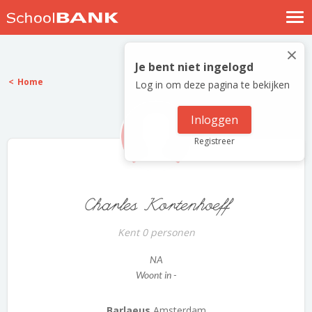
Nostalgische verhalen
×
Log in
Je bent niet ingelogd
Home
Log in om deze pagina te bekijken
Meld je gratis aan
Help
Inloggen
Registreer
Charles Kortenhoeff
Kent 0 personen
NA
Woont in -
Barlaeus
Amsterdam