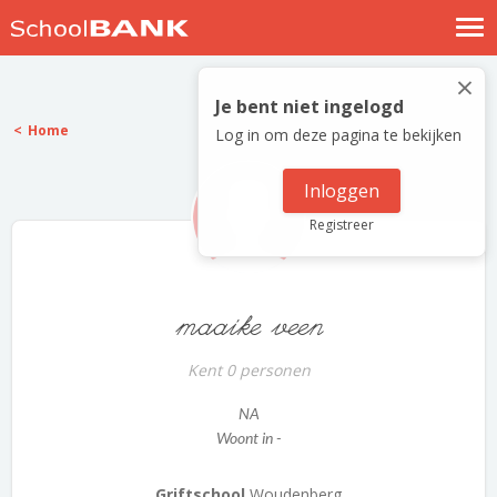
Nostalgische verhalen
×
Log in
Je bent niet ingelogd
Home
Log in om deze pagina te bekijken
Meld je gratis aan
Help
Inloggen
Registreer
maaike veen
Kent 0 personen
NA
Woont in -
Griftschool
Woudenberg