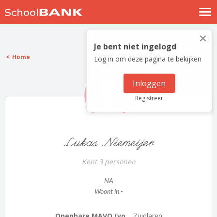
Nostalgische verhalen
×
Log in
Je bent niet ingelogd
Home
Log in om deze pagina te bekijken
Meld je gratis aan
Help
Inloggen
Registreer
Lukas Niemeijer
Kent 3 personen
NA
Woont in -
Openbare MAVO (vo...
Zuidlaren