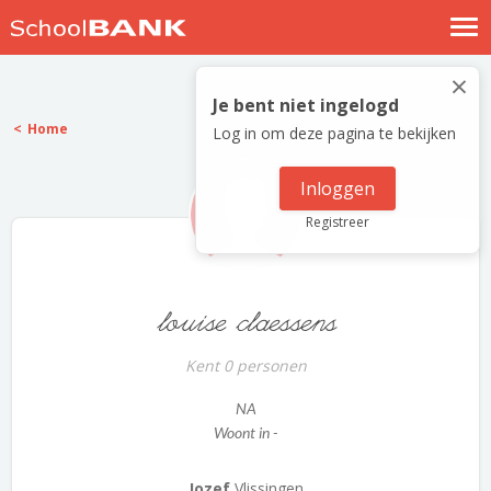
Nostalgische verhalen
×
Log in
Je bent niet ingelogd
Home
Log in om deze pagina te bekijken
Meld je gratis aan
Help
Inloggen
Registreer
louise claessens
Kent 0 personen
NA
Woont in -
Jozef
Vlissingen