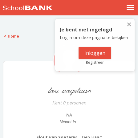
Nostalgische verhalen
×
Log in
Je bent niet ingelogd
Home
Log in om deze pagina te bekijken
Meld je gratis aan
Help
Inloggen
Registreer
lou vogelaar
Kent 0 personen
NA
Woont in -
Elout van Soeterw...
Den Haag