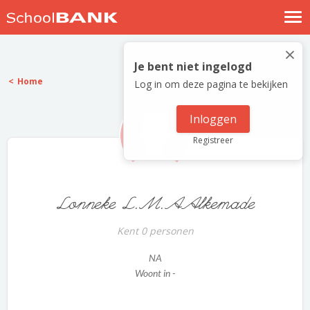
Nostalgische verhalen
×
Log in
Je bent niet ingelogd
Home
Log in om deze pagina te bekijken
Meld je gratis aan
Help
Inloggen
Registreer
Lonneke L.M.AAlkemade
Kent 0 personen
NA
Woont in -