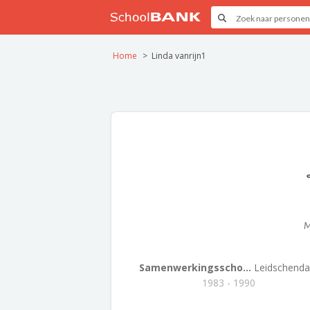
Home
Linda vanrijn1
M
Samenwerkingsscho...
Leidschend
1983 - 1990