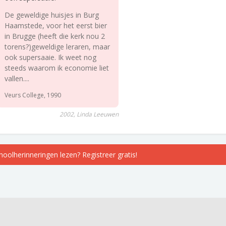
De geweldige huisjes in Burg
Haamstede, voor het eerst bier
in Brugge (heeft die kerk nou 2
torens?)geweldige leraren, maar
ook supersaaie. Ik weet nog
steeds waarom ik economie liet
vallen....
Veurs College, 1990
2002, Linda Leeuwen
choolherinneringen lezen? Registreer gratis!