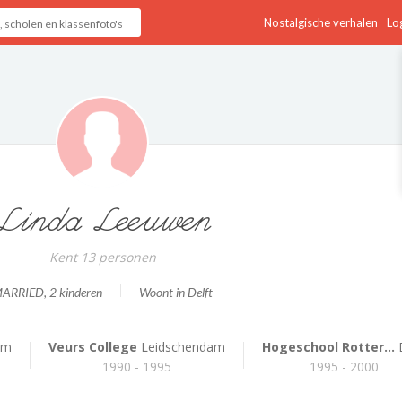
Nostalgische verhalen
Log
Linda Leeuwen
Kent 13 personen
ARRIED
, 2 kinderen
Woont in Delft
am
Veurs College
Leidschendam
Hogeschool Rotter...
D
1990 - 1995
1995 - 2000