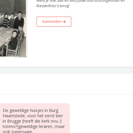
Meld je snel aan en vind jouw oud-schoolgenoten en
klassenfoto's terug!
Aanmelden
De geweldige huisjes in Burg
Haamstede, voor het eerst bier
in Brugge (heeft die kerk nou 2
torens?)geweldige leraren, maar
ook supersaaie.