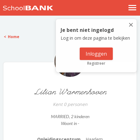
Nostalgische verhalen
×
Log in
Je bent niet ingelogd
Home
Log in om deze pagina te bekijken
Meld je gratis aan
Help
Inloggen
Registreer
Lilian Warmenhoven
Kent 0 personen
MARRIED
, 2 kinderen
Woont in -
Opleidingscentrum...
Haarlem