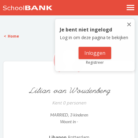
Nostalgische verhalen
×
Log in
Je bent niet ingelogd
Home
Log in om deze pagina te bekijken
Meld je gratis aan
Help
Inloggen
Registreer
Lilian van Woudenberg
Kent 0 personen
MARRIED
, 3 kinderen
Woont in -
Libanon
Rotterdam