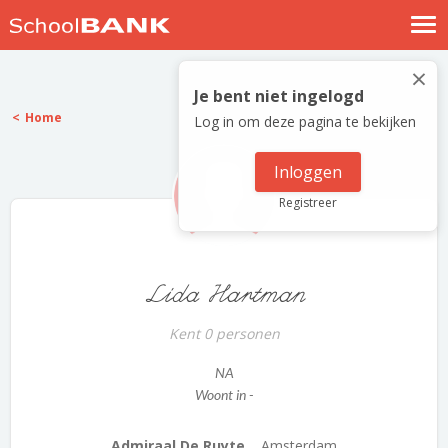
Nostalgische verhalen
×
Log in
Je bent niet ingelogd
Home
Log in om deze pagina te bekijken
Meld je gratis aan
Help
Inloggen
Registreer
Lida Hartman
Kent 0 personen
NA
Woont in -
Admiraal De Ruyte...
Amsterdam