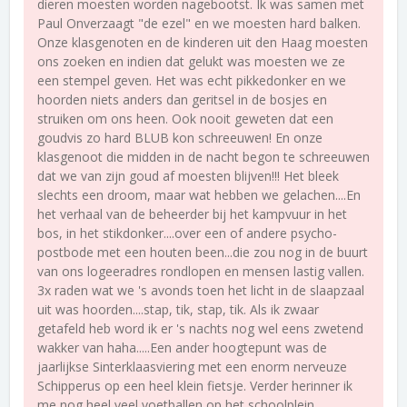
dieren moesten worden nagebootst. Ik was samen met
Paul Onverzaagt "de ezel" en we moesten hard balken.
Onze klasgenoten en de kinderen uit den Haag moesten
ons zoeken en indien dat gelukt was moesten we ze
een stempel geven. Het was echt pikkedonker en we
hoorden niets anders dan geritsel in de bosjes en
struiken om ons heen. Ook nooit geweten dat een
goudvis zo hard BLUB kon schreeuwen! En onze
klasgenoot die midden in de nacht begon te schreeuwen
dat we van zijn goud af moesten blijven!!! Het bleek
slechts een droom, maar wat hebben we gelachen....En
het verhaal van de beheerder bij het kampvuur in het
bos, in het stikdonker....over een of andere psycho-
postbode met een houten been...die zou nog in de buurt
van ons logeeradres rondlopen en mensen lastig vallen.
3x raden wat we 's avonds toen het licht in de slaapzaal
uit was hoorden....stap, tik, stap, tik. Als ik zwaar
getafeld heb word ik er 's nachts nog wel eens zwetend
wakker van haha.....Een ander hoogtepunt was de
jaarlijkse Sinterklaasviering met een enorm nerveuze
Schipperus op een heel klein fietsje. Verder herinner ik
me nog heel veel voetballen op het schoolplein,