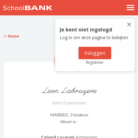
Nostalgische verhalen
×
Log in
Je bent niet ingelogd
Home
Log in om deze pagina te bekijken
Meld je gratis aan
Help
Inloggen
Registreer
Leon Labruyere
Kent 0 personen
MARRIED
, 3 kinderen
Woont in -
Caland Lyceum
Rotterdam