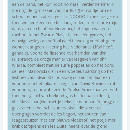
aan de hand, het kon nooit normaal. Verder herinner ik
me nog de gymlessen van dhr Rus (het rondje om de
school rennen, zal zijn gezicht NOOOOIT meer vergeten
toen we een keer in de bus langsreden, met alsnog mijn
dank aan de chauffeur hiervoor), het kapen van een
roeiboot in het Zwarte Plasje tijdens een gymles, het
eeuwige volley- en softbal (veel te weinig voetbal: geen
wonder dat geen 1 leerling het Nederlands Elftal heeft
gehaald). Voorts de flitsende overhemden van dhr.
Hillebrandt, de droge manier van lesgeven van dhr
Wiarda, compleet met de suffe poppetjes op het bord,
de heer Malkowski die in een woedeuitbarsting op het
lesboek van Edwin Stelloo sloeg (alleen zat daar een
voor hem onbetaalbare spiegel van David Bowie in, rot
voor hem, maar wat keek de Poolse Amerikaan vreemd
toen het geluid van brekend glas het lokaal vulde.....),
dhr. Hasselaar (niet met je bekertje naar buut'n jong); de
gaskranen in het scheikunde-lokaal die steevast
opengingen voordat de les begon, het spuiten van
reageerbuizen met een blauwe vloeistof, het potje met
kwik dat tijdens een les Duits ineens over de grond