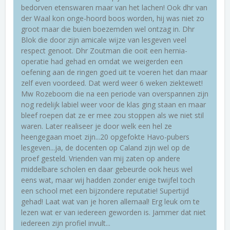
bedorven etenswaren maar van het lachen! Ook dhr van
der Waal kon onge-hoord boos worden, hij was niet zo
groot maar die buien boezemden wel ontzag in. Dhr
Blok die door zijn amicale wijze van lesgeven veel
respect genoot. Dhr Zoutman die ooit een hernia-
operatie had gehad en omdat we weigerden een
oefening aan de ringen goed uit te voeren het dan maar
zelf even voordeed. Dat werd weer 6 weken ziektewet!
Mw Rozeboom die na een periode van overspannen zijn
nog redelijk labiel weer voor de klas ging staan en maar
bleef roepen dat ze er mee zou stoppen als we niet stil
waren. Later realiseer je door welk een hel ze
heengegaan moet zijn...20 opgefokte Havo-pubers
lesgeven...ja, de docenten op Caland zijn wel op de
proef gesteld. Vrienden van mij zaten op andere
middelbare scholen en daar gebeurde ook heus wel
eens wat, maar wij hadden zonder enige twijfel toch
een school met een bijzondere reputatie! Supertijd
gehad! Laat wat van je horen allemaal! Erg leuk om te
lezen wat er van iedereen geworden is. Jammer dat niet
iedereen zijn profiel invult...