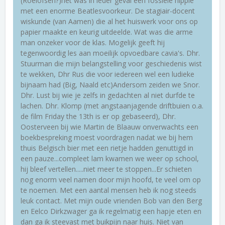
(Roelofsen?)het was in ieder geval een fossiele hippie
met een enorme Beatlesvoorkeur. De stagiair-docent
wiskunde (van Aamen) die al het huiswerk voor ons op
papier maakte en keurig uitdeelde. Wat was die arme
man onzeker voor de klas. Mogelijk geeft hij
tegenwoordig les aan moeilijk opvoedbare cavia's. Dhr.
Stuurman die mijn belangstelling voor geschiedenis wist
te wekken, Dhr Rus die voor iedereen wel een ludieke
bijnaam had (Big, Naald etc)Andersom zeiden we Snor.
Dhr. Lust bij wie je zelfs in gedachten al niet durfde te
lachen. Dhr. Klomp (met angstaanjagende driftbuien o.a.
de film Friday the 13th is er op gebaseerd), Dhr.
Oosterveen bij wie Martin de Blaauw onverwachts een
boekbespreking moest voordragen nadat we bij hem
thuis Belgisch bier met een rietje hadden genuttigd in
een pauze...compleet lam kwamen we weer op school,
hij bleef vertellen.....niet meer te stoppen...Er schieten
nog enorm veel namen door mijn hoofd, te veel om op
te noemen. Met een aantal mensen heb ik nog steeds
leuk contact. Met mijn oude vrienden Bob van den Berg
en Eelco Dirkzwager ga ik regelmatig een hapje eten en
dan ga ik steevast met buikpijn naar huis. Niet van