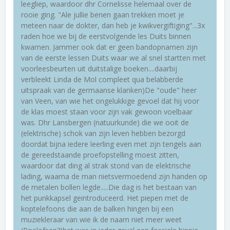
leegliep, waardoor dhr Cornelisse helemaal over de
rooie ging. "Ale jullie benen gaan trekken moet je
meteen naar de dokter, dan heb je kwikvergiftiging"...3x
raden hoe we bij de eerstvolgende les Duits binnen
kwamen. Jammer ook dat er geen bandopnamen zijn
van de eerste lessen Duits waar we al snel startten met
voorleesbeurten uit duitstalige boeken....daarbij
verbleekt Linda de Mol compleet qua belabberde
uitspraak van de germaanse klanken)De "oude" heer
van Veen, van wie het ongelukkige gevoel dat hij voor
de klas moest staan voor zijn vak gewoon voelbaar
was. Dhr Lansbergen (natuurkunde) die we ooit de
(elektrische) schok van zijn leven hebben bezorgd
doordat bijna iedere leerling even met zijn tengels aan
de gereedstaande proefopstelling moest zitten,
waardoor dat ding al strak stond van de elektrische
lading, waarna de man nietsvermoedend zijn handen op
de metalen bollen legde.....Die dag is het bestaan van
het punkkapsel geintroduceerd. Het piepen met de
koptelefoons die aan de balken hingen bij een
muziekleraar van wie ik de naam niet meer weet