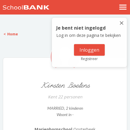
Nostalgische verhalen
×
Log in
Je bent niet ingelogd
Home
Log in om deze pagina te bekijken
Meld je gratis aan
Help
Inloggen
Registreer
Kirsten Boelens
Kent 22 personen
MARRIED
, 2 kinderen
Woont in -
Marienbornschool
Oosterbeek